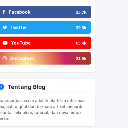
Facebook
25.7k
Twitter
39.3k
YouTube
65.4k
Instagram
23.9k
Tentang Blog
Ruanganbaca.com adalah platform informasi
majalah digital dan berbagi artikel menarik
seputar teknologi, tutorial, dan gaya hidup
erkini.